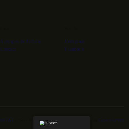
Infos
Sociale
À propos de l'artiste
Instagram
Contact
Facebook
ARTIST
© Tous droits réservés. Réalisé avec amour par
CanicoAgency
French